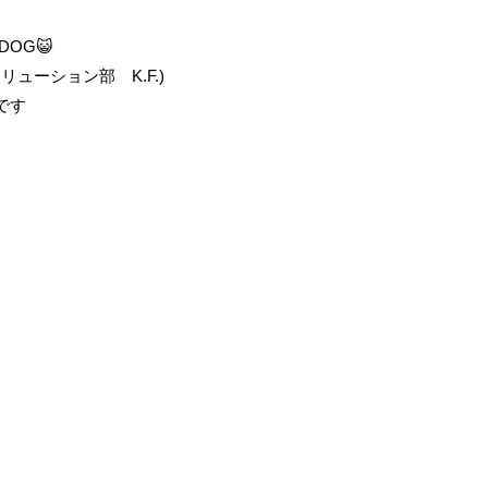
DOG😺
ューション部 K.F.)
です