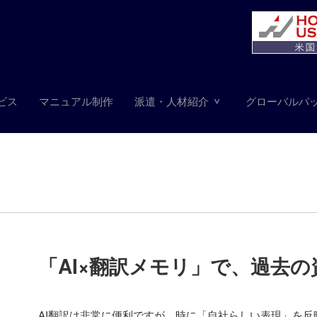
ビス
マニュアル制作
派遣・人材紹介
グローバルパ
「
AI×翻訳メモリ
」で、過去の
AI翻訳は非常に便利ですが、時に「自社らしい表現」を