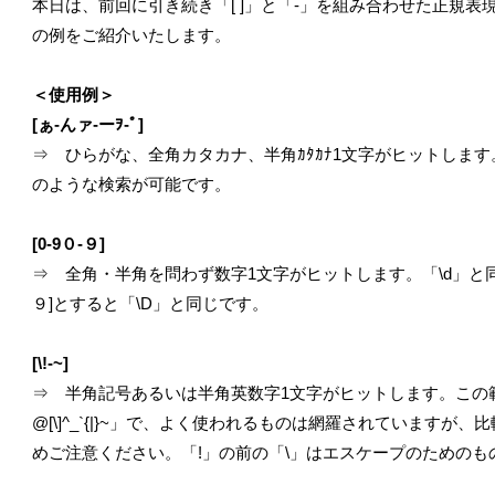
本日は、前回に引き続き「[ ]」と「-」を組み合わせた正規
の例をご紹介いたします。
＜使用例＞
[ぁ-んァ-ーｦ-ﾟ]
⇒ ひらがな、全角カタカナ、半角ｶﾀｶﾅ1文字がヒットします。
のような検索が可能です。
[0-9０-９]
⇒ 全角・半角を問わず数字1文字がヒットします。「\d」と同
９]とすると「\D」と同じです。
[\!-~]
⇒ 半角記号あるいは半角英数字1文字がヒットします。この範囲指定で含
@[\]^_`{|}~」で、よく使われるものは網羅されています
めご注意ください。「!」の前の「\」はエスケープのためのも