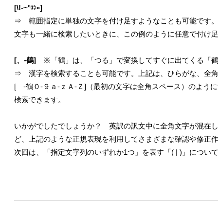
[\!-~°©»]
⇒ 範囲指定に単独の文字を付け足すようなことも可能です。たとえ
文字も一緒に検索したいときに、この例のように任意で付け
[、-鶴]
※「鶴」は、「つる」で変換してすぐに出てくる「鶴
⇒ 漢字を検索することも可能です。上記は、ひらがな、全角
[ -鶴０-９ａ-ｚＡ-Ｚ]（最初の文字は全角スペース）のよ
検索できます。
いかがでしたでしょうか？ 英訳の訳文中に全角文字が混在
ど、上記のような正規表現を利用してさまざまな確認や修正
次回は、「指定文字列のいずれか1つ」を表す「( | )」につい