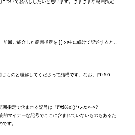
表現についてお話ししたいと思います。さまざまな範囲指定
前回ご紹介した範囲指定を [ ] の中に続けて記述するとこ
じものと理解してくださって結構です。なお、[^0-9０-
まれる記号は「!”#$%&'()*+,-./:;<=>?
が、比較的マイナーな記号でここに含まれていないものもあるた
のです。