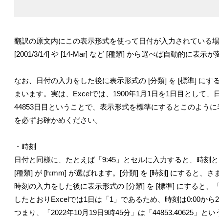
翻訳の原文内にこの表示形式を使って日付が入力されている
[2001/3/14] や [14-Mar] など [種類] から選べば自動
なお、日付の入力をした後に表示形式の [分類] を [標準] にす
まいます。実は、Excelでは、1900年1月1日を1日目として、
44853日目ということで、表示形式を標準にするとこのよう
を必ずお確かめください。
・時刻
日付と同様に、たとえば「9:45」とセルに入力すると、時刻として
[種類] が [h:mm] が選ばれます。[分類] を [時刻] にす
時刻の入力をした後に表示形式の [分類] を [標準] にすると、
したとおりExcelでは1日は「1」であるため、時刻は0:00か
つまり、「2022年10月19日9時45分」は「44853.40625