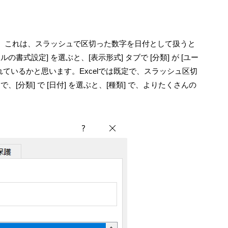
ます。これは、スラッシュで区切った数字を日付として扱うと
書式設定] を選ぶと、[表示形式] タブで [分類] が [ユー
選ばれているかと思います。Excelでは既定で、スラッシュ区切
分類] で [日付] を選ぶと、[種類] で、よりたくさんの