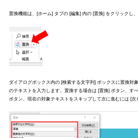
置換機能は、[ホーム] タブの [編集] 内の [置換] をクリッ
ダイアログボックス内の [検索する文字列] ボックスに置換対
のテキストを入力します。置換する場合は [置換] ボタン、す
ボタン、現在の対象テキストをスキップして次に進むには [次