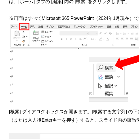
は、[ホーム] タブの [編集] 内の [検索] をクリックします。
※画面はすべてMicrosoft 365 PowerPoint（2024年1月現在）
[検索] ダイアログボックスが開きます。[検索する文字列] の
（または入力後Enterキーを押す）すると、スライド内の該