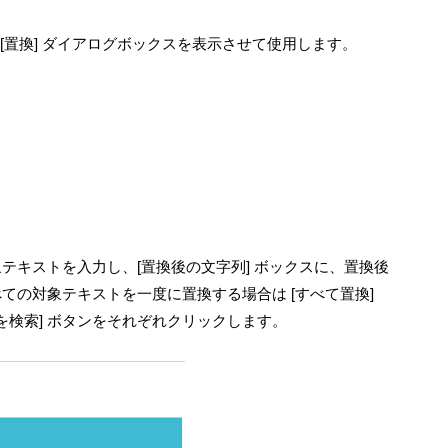
クし、[置換] ダイアログボックスを表示させて使用します。
象テキストを入力し、[置換後の文字列] ボックスに、置換後
べての対象テキストを一度に置換する場合は [すべて置換]
を検索] ボタンをそれぞれクリックします。