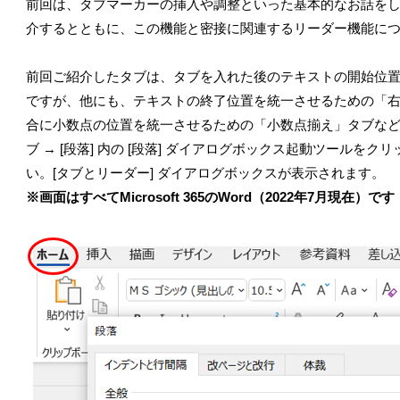
前回は、タブマーカーの挿入や調整といった基本的なお話を
介するとともに、この機能と密接に関連するリーダー機能に
前回ご紹介したタブは、タブを入れた後のテキストの開始位
ですが、他にも、テキストの終了位置を統一させるための「
合に小数点の位置を統一させるための「小数点揃え」タブなどが
ブ → [段落] 内の [段落] ダイアログボックス起動ツールを
い。[タブとリーダー] ダイアログボックスが表示されます。
※画面はすべてMicrosoft 365のWord（2022年7月現在）です