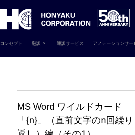
コンセプト
翻訳
通訳サービス
アノテーションサー
MS Word ワイルドカード
「{n}」（直前文字のn回繰り
返し）編（その1）