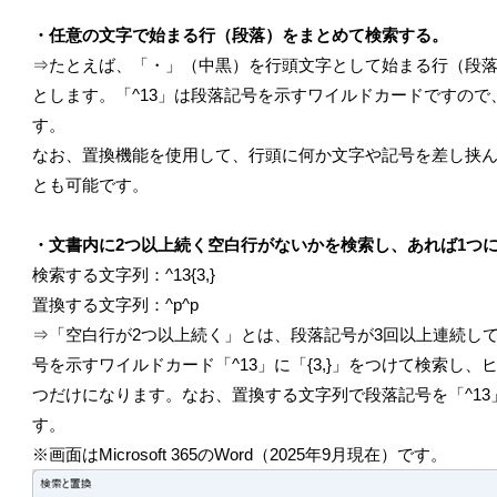
・任意の文字で始まる行（段落）をまとめて検索する。
⇒たとえば、「・」（中黒）を行頭文字として始まる行（段落
とします。「^13」は段落記号を示すワイルドカードですの
す。
なお、置換機能を使用して、行頭に何か文字や記号を差し挟
とも可能です。
・文書内に2つ以上続く空白行がないかを検索し、あれば1つ
検索する文字列：^13{3,}
置換する文字列：^p^p
⇒「空白行が2つ以上続く」とは、段落記号が3回以上連続し
号を示すワイルドカード「^13」に「{3,}」をつけて検索し
つだけになります。なお、置換する文字列で段落記号を「^13
す。
※画面はMicrosoft 365のWord（2025年9月現在）です。