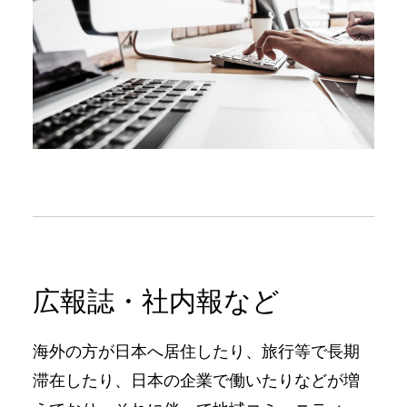
広報誌・社内報など
海外の⽅が⽇本へ居住したり、旅⾏等で⻑期
滞在したり、⽇本の企業で働いたりなどが増