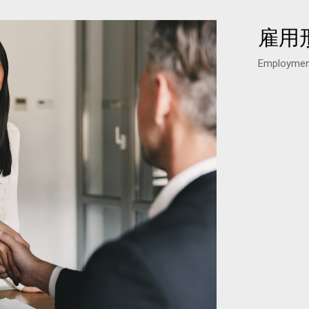
雇用
Employmen