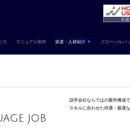
ビス
マニュアル制作
派遣・人材紹介
グローバルパ
語学会社ならではの案件構成
スキルに合わせた待遇・最適
AGE JOB