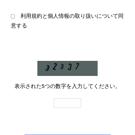
提供・共同利用について
当社は、次の場合を除いて、お問い合わせ
に関する個人情報を第三者に提供または共
同利用することはありません。
利用規約と個人情報の取り扱いについて同
・法令に基づき必要な場合
意する
・人の生命、身体および財産等を保護する
ために緊急の必要性がある場合
6.
個人情報保護のための安全管理
当社は、個人情報を保護するための規程類
を定め、従業者全員に周知・徹底と啓発・
教育を図るとともに、その遵守状況の監査
を定期的に実施いたします。
また、個人情報を保護するために必要な安
全管理措置の維持・向上に努めてまいりま
す。
7.
個人情報の開示・訂正・利用停止等の
手続
表示された5つの数字を入力してください。
ご本人が、当社が保有するご自身の個人情
報の、利用目的の通知、開示、内容の訂
正、追加又は削除、利用の停止、消去及び
第三者への提供の停止を求める場合には、
以下の「個人情報お問合せ窓口」までご連
絡ください。
株式会社ホンヤク社
個人情報お問い合わせ窓口
TEL：03-6841-1121
8.
同意頂けなかった場合について