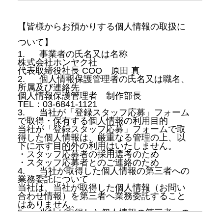
【皆様からお預かりする個人情報の取扱に
ついて】
1.
事業者の氏名又は名称
株式会社ホンヤク社
代表取締役社長 COO 原田 真
2.
個人情報保護管理者の氏名又は職名、
所属及び連絡先
個人情報保護管理者 制作部長
TEL：03-6841-1121
3.
当社が「登録スタッフ応募」フォーム
で取得・保有する個人情報の利用目的
当社が「登録スタッフ応募」フォームで取
得した個人情報は、厳重なる管理の上、以
下に示す目的外の利用はいたしません。
・スタッフ応募者の採用選考のため
・スタッフ応募者とのご連絡のため
4.
当社が取得した個人情報の第三者への
業務委託について
当社は、当社が取得した個人情報（お問い
合わせ情報）を第三者へ業務委託すること
はありません。
5.
当社が取得した個人情報の第三者への