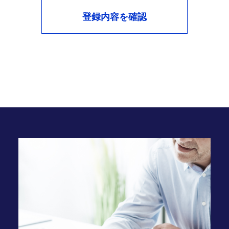
個人情報のご提供に関して同意を頂けない
場合には、選考および登録などができない
ことをご了承いただくこととなります。
9.
当社Webサイトの運営について
当社サイトでは、ご本人が当社Webサイト
を再度訪問されたときなどに、より便利に
閲覧して頂けるよう「クッキー
（Cookie）」という技術を使用することが
あります。これは、ご本人のコンピュータ
が当社Webサイトのどのページに訪れたか
を記録しますが、ご本人が当社Webサイト
においてご自身の個人情報を入力されない
限り登録会員ご自身を特定、識別すること
はできません。
クッキーの使用を希望されない場合は、ご
本人のブラウザの設定を変更することによ
り、クッキーの使用を拒否することができ
ます。その場合、一部または全部のサービ
スがご利用できなくなることがあります。