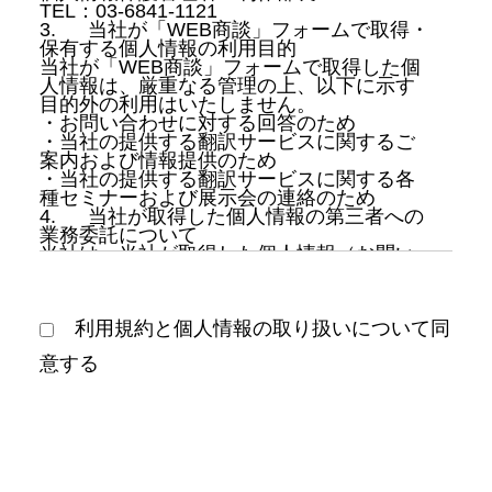
TEL：03-6841-1121
3.
当社が「WEB商談」フォームで取得・
保有する個人情報の利用目的
当社が「WEB商談」フォームで取得した個
人情報は、厳重なる管理の上、以下に示す
目的外の利用はいたしません。
・お問い合わせに対する回答のため
・当社の提供する翻訳サービスに関するご
案内および情報提供のため
・当社の提供する翻訳サービスに関する各
種セミナーおよび展示会の連絡のため
4.
当社が取得した個人情報の第三者への
業務委託について
当社は、当社が取得した個人情報（お問い
合わせ情報）を第三者へ業務委託すること
はありません。
5.
当社が取得した個人情報の第三者への
提供・共同利用について
利用規約と個人情報の取り扱いについて同
当社は、次の場合を除いて、お問い合わせ
意する
に関する個人情報を第三者に提供または共
同利用することはありません。
・法令に基づき必要な場合
・人の生命、身体および財産等を保護する
ために緊急の必要性がある場合
6.
個人情報保護のための安全管理
当社は、個人情報を保護するための規程類