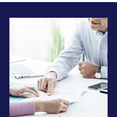
ンターネット閲覧ソフト（ブラウザ）とサ
ーバーとの間で送受信した利用履歴や入力
内容などを、お客様のコンピュータにファ
イルとして保存しておく仕組みです。お客
様がブラウザの設定でクッキーの送受信を
許可している場合、当社はお客様のコンピ
ュータに保存されたクッキーを取得し、収
集した行動履歴と個人情報を紐付ける場合
があります。また、当社は、当社が広告配
信等を委託する第三者または当サイト以外
のウェブページを経由し、お客様のコンピ
ュータに保存されたクッキーを参照し、当
社商品の広告配信および宣伝などを行うこ
とがあります。お客様は、ブラウザの設定
により、クッキーの送受信に関する設定を
「クッキーを許可する」「クッキーを拒否
する」「クッキーを受信したら通知する」
などから選択できます。なお、クッキーを
拒否する設定を選択されますと、当社の提
供する一部サービスを受けられない場合が
ございます。