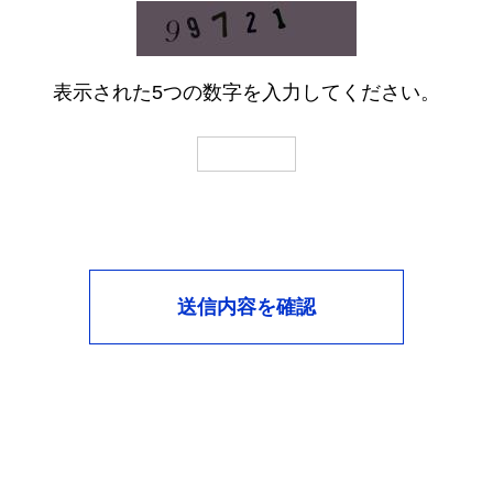
を定め、従業者全員に周知・徹底と啓発・
教育を図るとともに、その遵守状況の監査
を定期的に実施いたします。
また、個人情報を保護するために必要な安
全管理措置の維持・向上に努めてまいりま
表示された5つの数字を入力してください。
す。
7.
個人情報の開示・訂正・利用停止等の
手続
ご本人が、当社が保有するご自身の個人情
報の、利用目的の通知、開示、内容の訂
正、追加又は削除、利用の停止、消去及び
第三者への提供の停止を求める場合には、
以下の「個人情報お問合せ窓口」までご連
絡ください。
株式会社ホンヤク社
個人情報お問い合わせ窓口
TEL：03-6841-1121
8.
同意頂けなかった場合について
個人情報のご提供に関して同意を頂けない
場合には、お問い合わせに対する回答など
ができない事をご了承いただくこととなり
ます。
9.
当社Webサイトの運営について
当社は、お客様へのサービス向上ならびに
当社商品の広告配信および宣伝などの用途
でクッキーを使用しております。クッキー
とは、ウェブページを利用したときに、イ