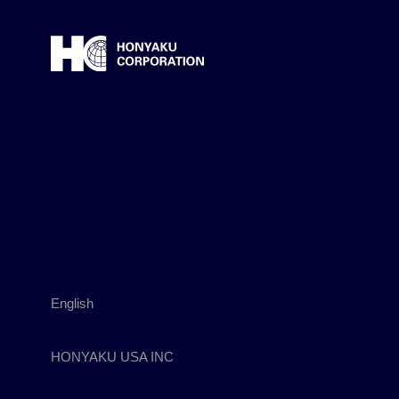
English
HONYAKU USA INC