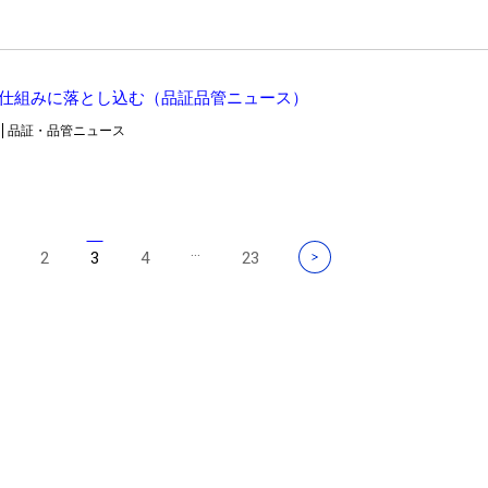
の仕組みに落とし込む（品証品管ニュース）
品証・品管ニュース
...
2
3
4
23