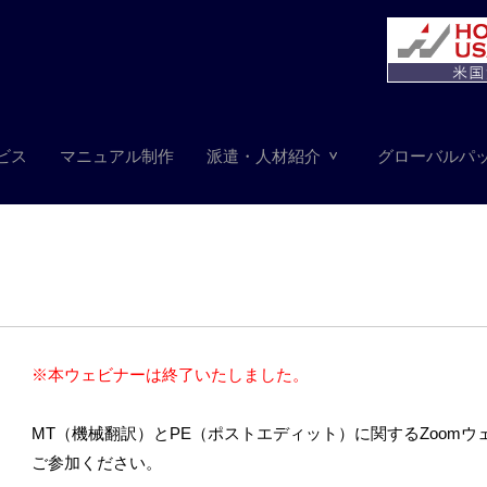
ビス
マニュアル制作
派遣・人材紹介
グローバルパ
※本ウェビナーは終了いたしました。
MT（機械翻訳）とPE（ポストエディット）に関するZoom
ご参加ください。