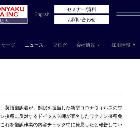
セミナー/資料
English
お問い合わせ
ッケージ
ニュース
ブログ
会社情報
採用情報
語―英語翻訳者が、翻訳を担当した新型コロナウィルスのワ
チン接種に反対するドイツ人医師が署名したワクチン接種免
、これを翻訳作業の内容チェック中に発見したと報告してい