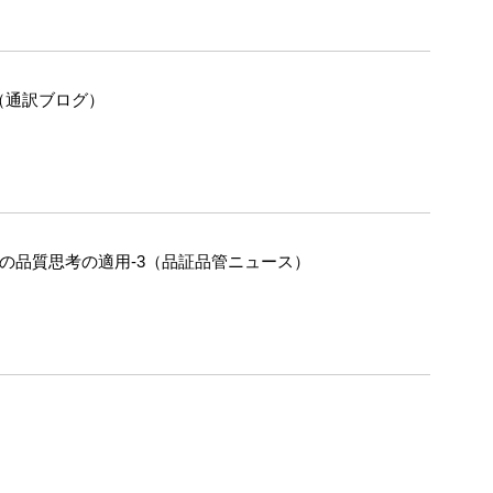
（通訳ブログ）
への品質思考の適用-3（品証品管ニュース）