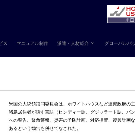
ビス
マニュアル制作
派遣・人材紹介
グローバルパ
米国の大統領諮問委員会は、ホワイトハウスなど連邦政府の
諸島居住者が話す言語（ヒンディー語、グジャラート語、パ
への警告、緊急警報、災害の予防計画、対応措置、復興計画
あるという勧告も併せてなされた。