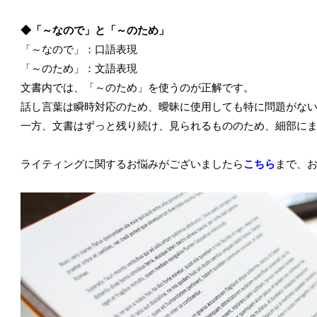
◆「～なので」と「～のため」
「～なので」：口語表現
「～のため」：文語表現
文書内では、「～のため」を使うのが正解です。
話し言葉は瞬時対応のため、曖昧に使用しても特に問題がな
一方、文書はずっと残り続け、見られるもののため、細部に
ライティングに関するお悩みがございましたら
こちら
まで、