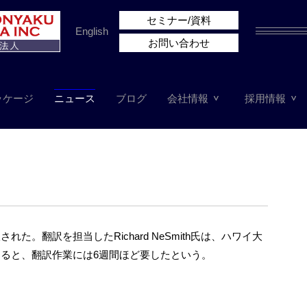
セミナー/資料
English
お問い合わせ
ッケージ
ニュース
ブログ
会社情報
採用情報
。翻訳を担当したRichard NeSmith氏は、ハワイ大
ると、翻訳作業には6週間ほど要したという。