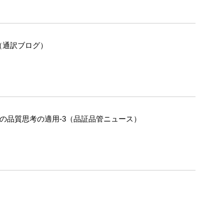
（通訳ブログ）
への品質思考の適用-3（品証品管ニュース）