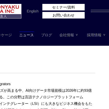
セミナー/資料
English
お問い合わせ
ッケージ
ニュース
ブログ
会社情報
採用情報
grators
が高まる中、AI向けデータ市場規模は2026年に約93億
ている。この分野は言語テクノロジープラットフォーム
インテグレーター（LSI）にも大きなビジネス機会をもた