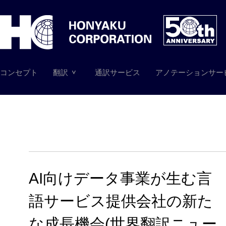
コンセプト
翻訳
通訳サービス
アノテーションサー
AI向けデータ事業が生む言
語サービス提供会社の新た
な成長機会(世界翻訳ニュー