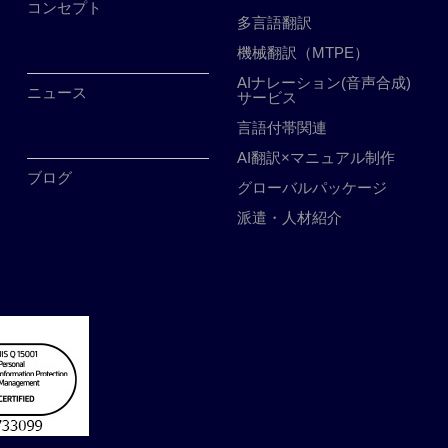
コンセプト
多言語翻訳
機械翻訳（MTPE）
AIナレーション(音声合成)
ニュース
サービス
言語付帯関連
AI翻訳×マニュアル制作
ブログ
グローバルパッケージ
派遣・人材紹介