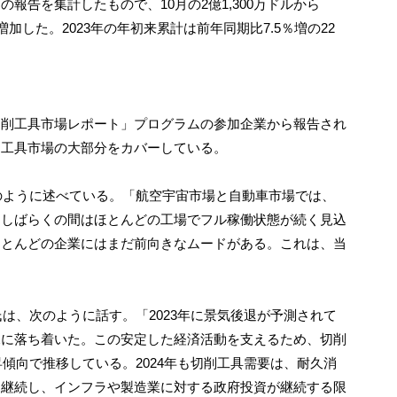
告を集計したもので、10月の2億1,300万ドルから
％増加した。2023年の年初来累計は前年同期比7.5％増の22
切削工具市場レポート」プログラムの参加企業から報告され
削工具市場の大部分をカバーしている。
のように述べている。「航空宇宙市場と自動車市場では、
もしばらくの間はほとんどの工場でフル稼働状態が続く見込
ほとんどの企業にはまだ前向きなムードがある。これは、当
は、次のように話す。「2023年に景気後退が予測されて
況に落ち着いた。この安定した経済活動を支えるため、切削
昇傾向で推移している。2024年も切削工具需要は、耐久消
を継続し、インフラや製造業に対する政府投資が継続する限